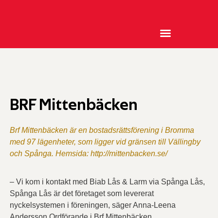
Logga in
Fjärrsupport
Serviceanmälan
BRF Mittenbäcken
Brf Mittenbäcken är en bostadsrättsförening i Bromma
med 97 lägenheter, som ligger vid gränsen till Vällingby
och Spånga. Hemsida: http://mittenbacken.se/
– Vi kom i kontakt med Biab Lås & Larm via Spånga Lås,
Spånga Lås är det företaget som levererat
nyckelsystemen i föreningen, säger Anna-Leena
Andersson Ordförande i Brf Mittenbäcken.