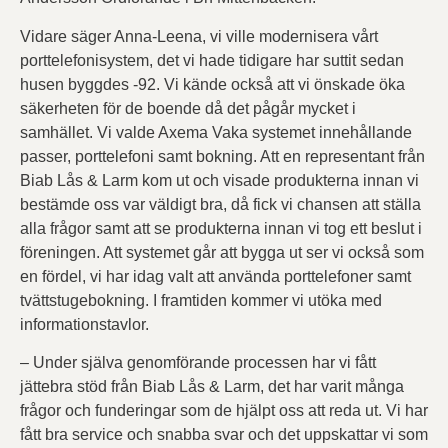
Vidare säger Anna-Leena, vi ville modernisera vårt
porttelefonisystem, det vi hade tidigare har suttit sedan
husen byggdes -92. Vi kände också att vi önskade öka
säkerheten för de boende då det pågår mycket i
samhället. Vi valde Axema Vaka systemet innehållande
passer, porttelefoni samt bokning. Att en representant från
Biab Lås & Larm kom ut och visade produkterna innan vi
bestämde oss var väldigt bra, då fick vi chansen att ställa
alla frågor samt att se produkterna innan vi tog ett beslut i
föreningen. Att systemet går att bygga ut ser vi också som
en fördel, vi har idag valt att använda porttelefoner samt
tvättstugebokning. I framtiden kommer vi utöka med
informationstavlor.
– Under själva genomförande processen har vi fått
jättebra stöd från Biab Lås & Larm, det har varit många
frågor och funderingar som de hjälpt oss att reda ut. Vi har
fått bra service och snabba svar och det uppskattar vi som