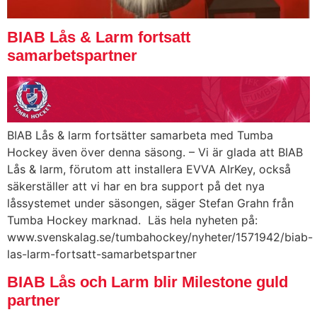
BIAB Lås & Larm fortsatt
samarbetspartner
BIAB Lås & larm fortsätter samarbeta med Tumba
Hockey även över denna säsong. – Vi är glada att BIAB
Lås & larm, förutom att installera EVVA AIrKey, också
säkerställer att vi har en bra support på det nya
låssystemet under säsongen, säger Stefan Grahn från
Tumba Hockey marknad. Läs hela nyheten på:
www.svenskalag.se/tumbahockey/nyheter/1571942/biab-
las-larm-fortsatt-samarbetspartner
BIAB Lås och Larm blir Milestone guld
partner